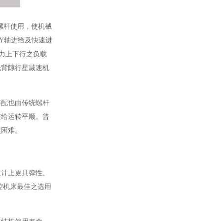
螺杆使用，使机械
Y轴进给及快速进
力上下行之负载
低背隙行星减速机
搭配也由传统螺杆
进给运转平顺。普
之困难。
设计上更具弹性、
控机床最佳之选用