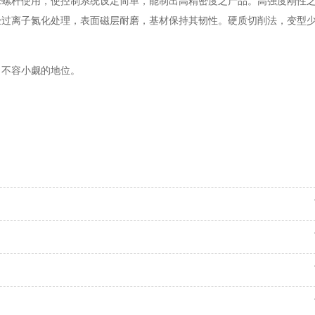
珠螺杆使用，使控制系统设定简单，能制出高精密度之产品。高强度刚性
经过离子氮化处理，表面磁层耐磨，基材保持其韧性。硬质切削法，变型
了不容小觑的地位。