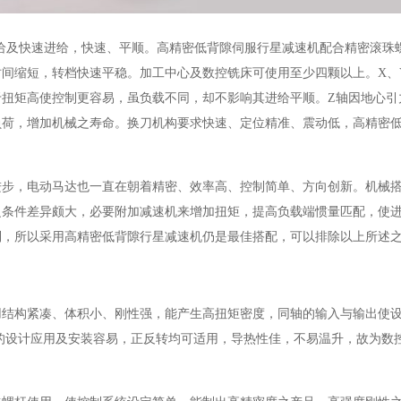
给及快速进给，快速、平顺。高精密低背隙伺服行星减速机配合精密滚珠
间缩短，转档快速平稳。加工中心及数控铣床可使用至少四颗以上。X、
扭矩高使控制更容易，虽负载不同，却不影响其进给平顺。Z轴因地心引
负荷，增加机械之寿命。换刀机构要求快速、定位精准、震动低，高精密
进步，电动马达也一直在朝着精密、效率高、控制简单、方向创新。机械
之条件差异颇大，必要附加减速机来增加扭矩，提高负载端惯量匹配，使
制，所以采用高精密低背隙行星减速机仍是最佳搭配，可以排除以上所述
用结构紧凑、体积小、刚性强，能产生高扭矩密度，同轴的输入与输出使
化的设计应用及安装容易，正反转均可适用，导热性佳，不易温升，故为数