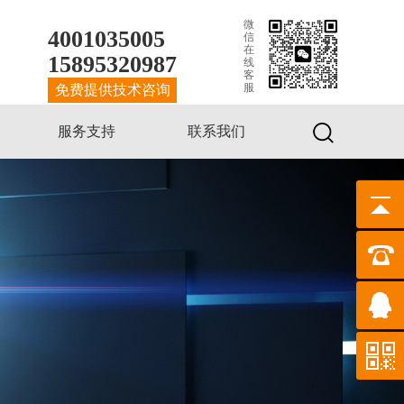
微
4001035005
信
在
15895320987
线
客
服
免费提供技术咨询
服务支持
联系我们