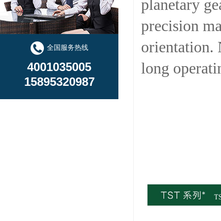
planetary ge
precision ma
orientation.
全国服务热线
long operatin
4001035005
15895320987